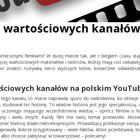
j wartościowych kanałów
iesznymi filmikami? W dużej mierze tak, ale z biegiem czasu sta
ęcej wartościowych materiałów i twórców, którzy mają coś ciekawego 
o znaleźć rozrywkę nieco wyższych lotów, koniecznie odwiedźcie
ościowych kanałów na polskim YouTub
ie tego kanału, to macie naprawdę sporo do nadrobienia, bo istniej
, studiował też historię. To właśnie historia jest jego specjalnością
uczonego mającego wszechstronna wiedzę – oprócz filmów o histo
yny i wielu innych. Każdy film ma swój temat przewodni. Moż
znać kłamcę dzięki mikroekspresjom. Prowadzący przekazuje swoją 
naprawdę dobrze przygotowany – wiele faktów, które przedstawia, t
ie, albo chcecie zabłysnąć w towarzystwie – polecamy!