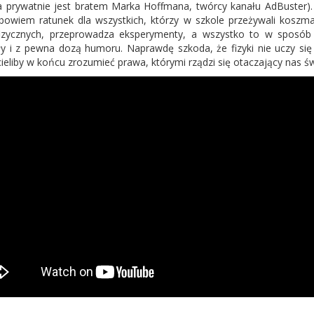
(a prywatnie jest bratem Marka Hoffmana, twórcy kanału AdBuster). 
bowiem ratunek dla wszystkich, którzy w szkole przeżywali koszm
izycznych, przeprowadza eksperymenty, a wszystko to w sposób 
y i z pewna dozą humoru. Naprawdę szkoda, że fizyki nie uczy si
cieliby w końcu zrozumieć prawa, którymi rządzi się otaczający nas św