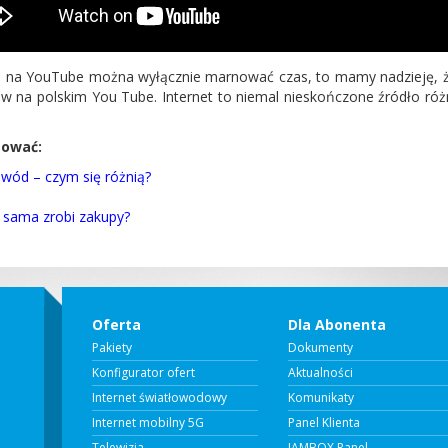
, że na YouTube można wyłącznie marnować czas, to mamy nadzieję, ż
w na polskim You Tube. Internet to niemal nieskończone źródło różn
sować:
owód – czym się różnią?
a sama zrobi zakupy?
Oferta
Dla Abonenta
Pakiety
Dokumenty
Konfigurator ofert
Aktualności
Internet światłowodowy
Komunikaty
Internet mobilny 5G
Panel Klienta
Telewizja
JAMBOX Panel