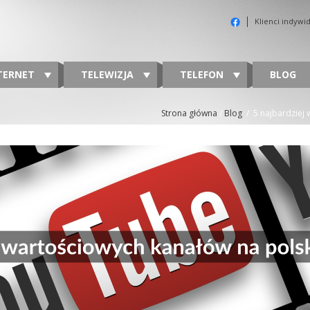
Klienci indywi
TERNET
TELEWIZJA
TELEFON
BLOG
Strona główna
/
Blog
/
5 najbardziej