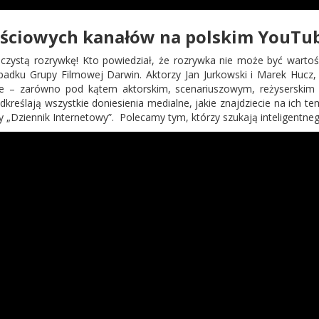
ościowych kanałów na polskim YouTub
 czystą rozrywkę! Kto powiedział, że rozrywka nie może być war
padku Grupy Filmowej Darwin. Aktorzy Jan Jurkowski i Marek Hucz
e – zarówno pod kątem aktorskim, scenariuszowym, reżyserski
reślają wszystkie doniesienia medialne, jakie znajdziecie na ich te
” czy „Dziennik Internetowy”. Polecamy tym, którzy szukają inteligent