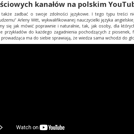
tościowych kanałów na polskim YouTu
 także zadbać o swoje zdolności językowe. I tego typu treści 
dzemu” Arleny Witt, wykwalifikowanej nauczycielki języka angielskie
 się jak mówić poprawnie i naturalnie, tak, jak osoby, dla których
e przykładów do każdego zagadnienia pochodzących z piosenek, fil
i prowadząca ma do siebie sprawiają, że wiedza sama wchodzi do gł