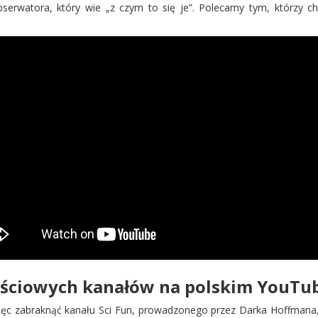
serwatora, który wie „z czym to się je”. Polecamy tym, którzy c
ościowych kanałów na polskim YouTub
ęc zabraknąć kanału Sci Fun, prowadzonego przez Darka Hoffmana, 