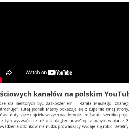
ościowych kanałów na polskim YouTub
e dla niektórych być zaskoczeniem – Rafała Masnego, znanego
rachuje”. Tutaj jednak Masny pokazuje się z zupełnie innej strony
ówki dotyczące najciekawszych wiadomości ze świata szeroko pojęte
 z tym wyzwań, ale też odcinki „terenowe” np. z pobytu w biurze 
dzenia odcinków nie nudzi, prowadzący wydaje się robić rzetelny 