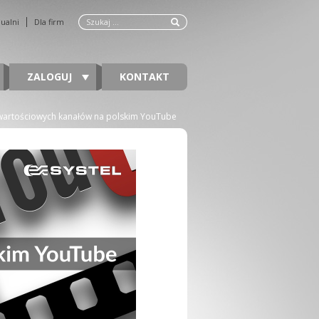
dualni
Dla firm
ZALOGUJ
KONTAKT
 wartościowych kanałów na polskim YouTube