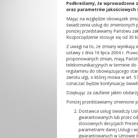
Podkreślamy, że wprowadzone z
oraz parametrów jakościowych 
Mając na względzie obowiązek zmi
świadczenia usług do zmienionych 
poniżej przedstawiamy Państwu zak
Rozporządzenie stosuje się od 30 kw
Z uwagi na to, że zmiany wynikają 
ustawy z dnia 16 lipca 2004 r.
Prawo
proponowanych zmian, mają Państw
telekomunikacyjnych w terminie do
regulaminu do obowiązującego sta
zwrotu ulgi, o której mowa w art.
oznaczać będzie kontynuację świad
Dziękując za zaufanie jakim obdarz
Poniżej przedstawiamy zmienione pos
Dostawca usług świadczy Usł
gwarantowanych lub przez od
stosownych decyzjach Prezes
parametrami danej Usługi i w
gwarantowanych w Umowie lub