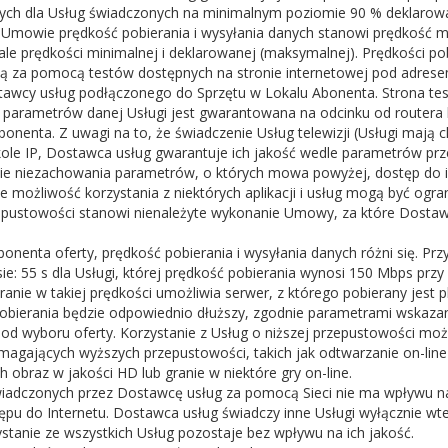
nych dla Usług świadczonych na minimalnym poziomie 90 % deklarow
 Umowie prędkość pobierania i wysyłania danych stanowi prędkość 
ale prędkości minimalnej i deklarowanej (maksymalnej). Prędkości po
są za pomocą testów dostępnych na stronie internetowej pod adrese
awcy usług podłączonego do Sprzętu w Lokalu Abonenta. Strona t
 parametrów danej Usługi jest gwarantowana na odcinku od router
onenta. Z uwagi na to, że świadczenie Usług telewizji (Usługi mają cha
tokole IP, Dostawca usług gwarantuje ich jakość wedle parametrów prz
azie niezachowania parametrów, o których mowa powyżej, dostęp do in
że możliwość korzystania z niektórych aplikacji i usług mogą być ogr
pustowości stanowi nienależyte wykonanie Umowy, za które Dostaw
onenta oferty, prędkość pobierania i wysyłania danych różni się. Pr
ie: 55 s dla Usługi, której prędkość pobierania wynosi 150 Mbps prz
eranie w takiej prędkości umożliwia serwer, z którego pobierany jest p
obierania będzie odpowiednio dłuższy, zgodnie parametrami wskazan
 od wyboru oferty. Korzystanie z Usług o niższej przepustowości moż
 wymagających wyższych przepustowości, takich jak odtwarzanie on-line 
obraz w jakości HD lub granie w niektóre gry on-line.
wiadczonych przez Dostawcę usług za pomocą Sieci nie ma wpływu na
pu do Internetu. Dostawca usług świadczy inne Usługi wyłącznie wte
tanie ze wszystkich Usług pozostaje bez wpływu na ich jakość.