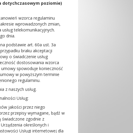
na dotychczasowym poziomie)
tanowień wzorca regulaminu
 zakresie wprowadzonych zmian,
 usług telekomunikacyjnych.
go dnia.
na podstawie art. 60a ust. 3a
 przypadku braku akceptacji
owy o świadczenie usług
nieczność dostosowania wzorca
ia umowy spowoduje konieczność
ia umowy w powyższym terminie
enionego regulaminu.
ia z naszych usług.
nalności Usług:
ów jakości przez niego
 przez przepisy wymagane, bądź w
ą świadczone zgodnie z
 Urządzenia określonych i
towości Usługi internetowej dla