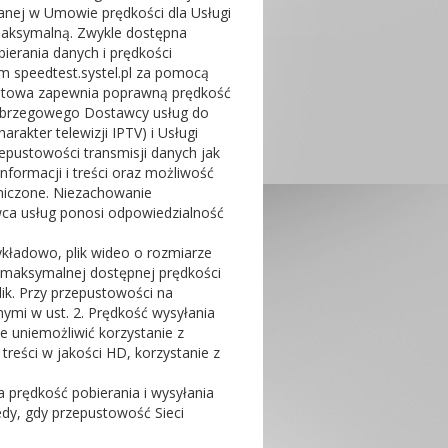
anej w Umowie prędkości dla Usługi
maksymalną. Zwykle dostępna
bierania danych i prędkości
m speedtest.systel.pl za pomocą
estowa zapewnia poprawną prędkość
a brzegowego Dostawcy usług do
rakter telewizji IPTV) i Usługi
epustowości transmisji danych jak
formacji i treści oraz możliwość
aniczone. Niezachowanie
ca usług ponosi odpowiedzialność
zykładowo, plik wideo o rozmiarze
y maksymalnej dostępnej prędkości
lik. Przy przepustowości na
ymi w ust. 2. Prędkość wysyłania
e uniemożliwić korzystanie z
treści w jakości HD, korzystanie z
 prędkość pobierania i wysyłania
dy, gdy przepustowość Sieci