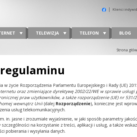
Klienci indywi
TERNET
TELEWIZJA
TELEFON
BLOG
Strona głó
 regulaminu
a w życie Rozporządzenia Parlamentu Europejskiego i Rady (UE) 20
nternetu oraz zmieniające dyrektywę 2002/22/WE w sprawie usługi 
ktronicznej praw użytkowników, a także rozporządzenie (UE) nr 531
chomej wewnątrz Unii
(dalej
Rozporządzenie
), konieczne jest wpr
enia usług telekomunikacyjnych.
m. in. jasne i zrozumiałe wyjaśnienie, w jaki sposób parametry jako
szczególności na korzystanie z treści, aplikacji i usług, a także wsk
i pobierania i wysyłania danych.