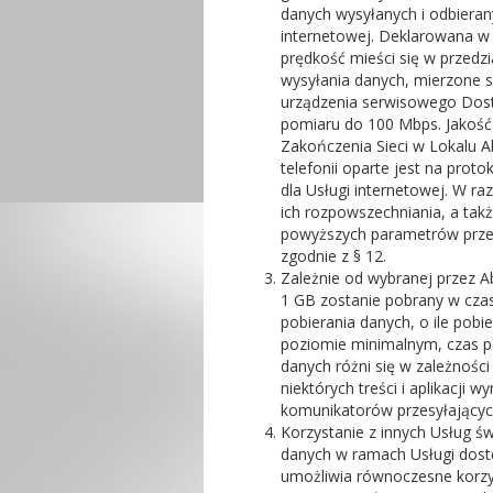
danych wysyłanych i odbiera
internetowej. Deklarowana w
prędkość mieści się w przedzi
wysyłania danych, mierzone 
urządzenia serwisowego Dost
pomiaru do 100 Mbps. Jakość
Zakończenia Sieci w Lokalu Ab
telefonii oparte jest na pro
dla Usługi internetowej. W r
ich rozpowszechniania, a tak
powyższych parametrów prze
zgodnie z § 12.
Zależnie od wybranej przez Ab
1 GB zostanie pobrany w czas
pobierania danych, o ile pobi
poziomie minimalnym, czas p
danych różni się w zależności
niektórych treści i aplikacji
komunikatorów przesyłających 
Korzystanie z innych Usług ś
danych w ramach Usługi dostę
umożliwia równoczesne korzys