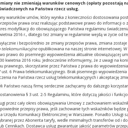
miany nie zmieniają warunków cenowych (opłaty pozostają 
świadczonych na Państwa rzecz usług.
any warunków umów, który wynika z konieczności dostosowania pos
przepisów prawa oraz realizując podstawowe prawo do informacji o
res modyfikacji do obowiązującego Państwa regulaminu świadczenia
ietnia 2016 r., dlatego też zmiany w regulaminie wejdą w życie od te
wyłącznie i bezpośrednio ze zmiany przepisów prawa, zmiana zostaje 
 telekomunikacyjne
opublikowana na naszej stronie internetowej. W
o prawo do pisemnego wypowiedzenia aktualnie obowiązującej um
 30 kwietnia 2016 roku. Jednocześnie informujemy, że z uwagi na ko
nu prawnego, skorzystanie przez Państwa z prawa do wypowiedzen
 57 ust. 6 Prawa telekomunikacyjnego. Brak pisemnego wypowiedzen
czenia na Państwa rzecz usług telekomunikacyjnych i akceptację zmi
yli Państwo naszą firmę serdecznie zachęcamy do dalszego korzystan
tanowienia § 3 ust. 2-5 Regulaminu, które dotyczą jakości i funkcjo
ugi przez cały okres obowiązywania Umowy z zachowaniem wskaźnik
powiednie przepisy prawa, jeśli zachowanie tych wskaźników będzie
a Urzędu Komunikacji Elektronicznej w Warszawie. Ponadto Usługi s
ybranej przez Abonenta taryfy, wedle minimalnych transferów od i do
 Cennikach. Dostawca usług gwarantuje jakość parametrów przepus