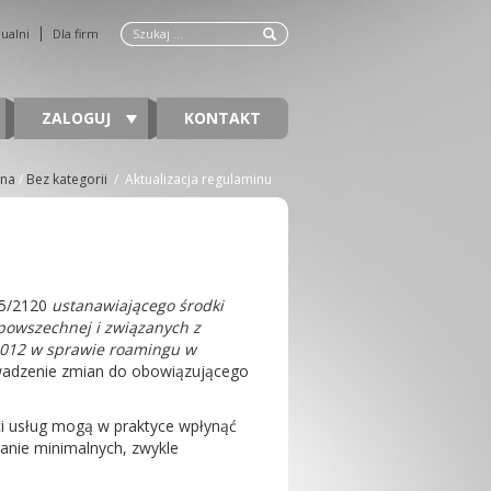
dualni
Dla firm
ZALOGUJ
KONTAKT
wna
/
Bez kategorii
/
Aktualizacja regulaminu
15/2120
ustanawiającego środki
powszechnej i związanych z
/2012 w sprawie roamingu w
owadzenie zmian do obowiązującego
ści usług mogą w praktyce wpłynąć
azanie minimalnych, zwykle