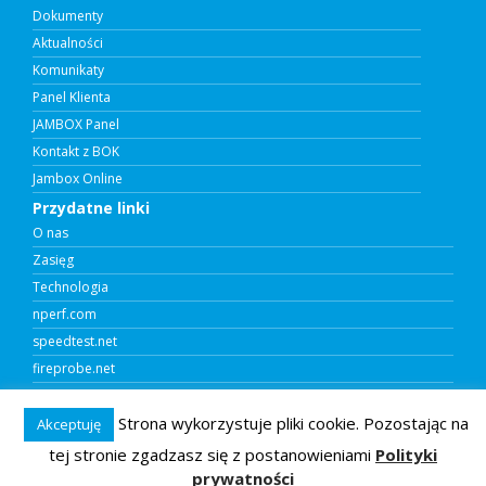
Dokumenty
Aktualności
Komunikaty
Panel Klienta
JAMBOX Panel
Kontakt z BOK
Jambox Online
Przydatne linki
O nas
Zasięg
Technologia
nperf.com
speedtest.net
fireprobe.net
Program TV
Strona wykorzystuje pliki cookie. Pozostając na
Akceptuję
tej stronie zgadzasz się z postanowieniami
Polityki
© 2026 Systel Systemy Teleinformatyczne .
Internet Telewizja Telefon GSM LTE w Katowicach.
prywatności