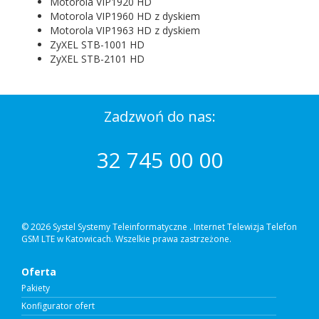
Motorola VIP1920 HD
Motorola VIP1960 HD z dyskiem
Motorola VIP1963 HD z dyskiem
ZyXEL STB-1001 HD
ZyXEL STB-2101 HD
Zadzwoń do nas:
32 745 00 00
© 2026 Systel Systemy Teleinformatyczne .
Internet Telewizja Telefon
GSM LTE w Katowicach. Wszelkie prawa zastrzeżone.
Oferta
Pakiety
Konfigurator ofert