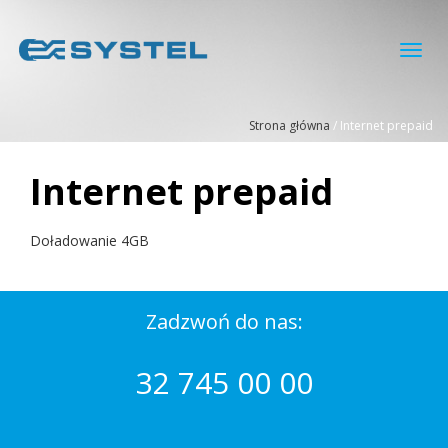
Toggl
navig
Strona główna
/
Internet prepaid
Internet prepaid
Doładowanie 4GB
Zadzwoń do nas:
32 745 00 00