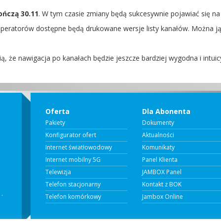
ończą 30.11
. W tym czasie zmiany będą sukcesywnie pojawiać się n
operatorów dostępne będą drukowane wersje listy kanałów. Można ją
, że nawigacja po kanałach będzie jeszcze bardziej wygodna i intuic
Oferta
Dla Abonenta
Pakiety
Dokumenty
Konfigurator ofert
Aktualności
Internet światłowodowy
Komunikaty
Internet mobilny 5G
Panel Klienta
Telewizja
JAMBOX Panel
Telefon stacjonarny
Kontakt z BOK
 .
Telefon komórkowy
Jambox Online