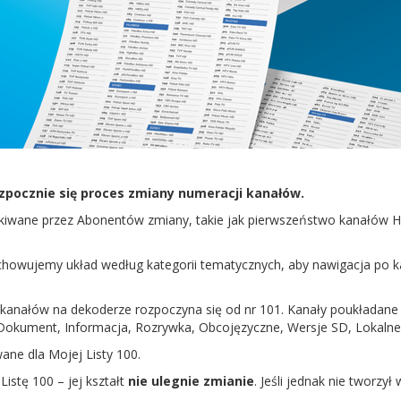
ozpocznie się proces zmiany numeracji kanałów.
iwane przez Abonentów zmiany, takie jak pierwszeństwo kanałów 
owujemy układ według kategorii tematycznych, aby nawigacja po ka
kanałów na dekoderze rozpoczyna się od nr 101. Kanały poukładane 
a, Dokument, Informacja, Rozrywka, Obcojęzyczne, Wersje SD, Lokalne
wane dla
Mojej Listy 100
.
istę 100 – jej kształt
nie ulegnie zmianie
. Jeśli jednak nie tworzył