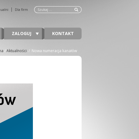
dualni
Dla firm
ZALOGUJ
KONTAKT
na
/
Aktualności
/
Nowa numeracja kanałów