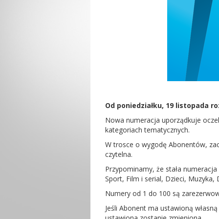
Od poniedziałku, 19 listopada r
Nowa numeracja uporządkuje oczek
kategoriach tematycznych.
W trosce o wygodę Abonentów, zach
czytelna.
Przypominamy, że stała numeracja 
Sport, Film i serial, Dzieci, Muzyk
Numery od 1 do 100 są zarezerwo
Jeśli Abonent ma ustawioną własną L
ustawiona zostanie zmieniona.