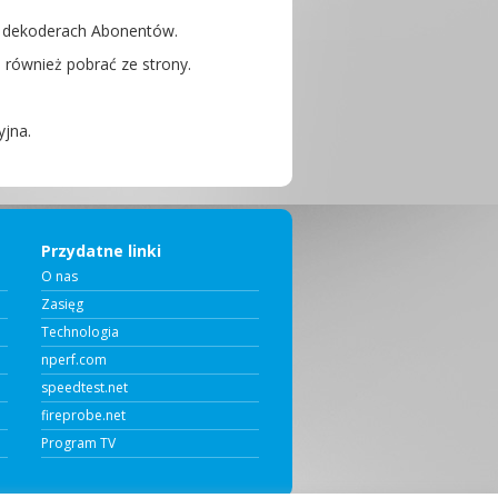
a dekoderach Abonentów.
 również pobrać ze strony.
yjna.
Przydatne linki
O nas
Zasięg
Technologia
nperf.com
speedtest.net
fireprobe.net
Program TV