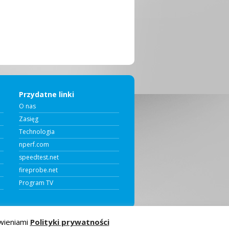
Przydatne linki
O nas
Zasięg
Technologia
nperf.com
speedtest.net
fireprobe.net
Program TV
owieniami
Polityki prywatności
 zastrzeżone.