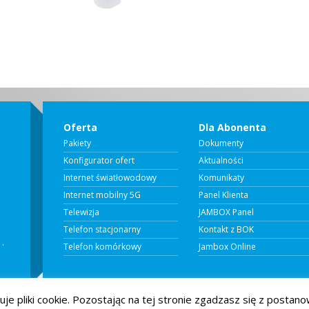
Oferta
Dla Abonenta
Pakiety
Dokumenty
Konfigurator ofert
Aktualności
Internet światłowodowy
Komunikaty
Internet mobilny 5G
Panel Klienta
Telewizja
JAMBOX Panel
Telefon stacjonarny
Kontakt z BOK
 .
Telefon komórkowy
Jambox Online
je pliki cookie. Pozostając na tej stronie zgadzasz się z postan
l Systemy Teleinformatyczne .
Internet Telewizja Telefon GSM LTE w Katowicach. Wszelkie prawa