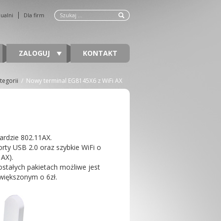
dualni
Dla firm
ZALOGUJ
KONTAKT
tegorii
/
Nowy terminal EG8145X6 z WiFi AX
ardzie 802.11AX.
rty USB 2.0 oraz szybkie WiFi o
 AX).
tałych pakietach możliwe jest
większonym o 6zł.