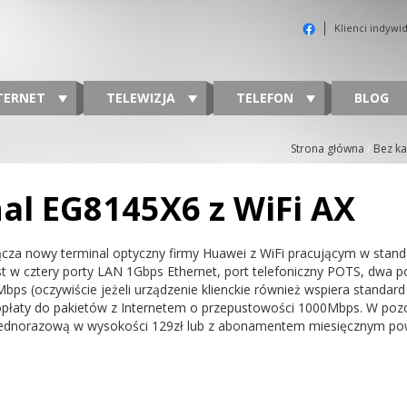
Klienci indywi
TERNET
TELEWIZJA
TELEFON
BLOG
Strona główna
/
Bez ka
al EG8145X6 z WiFi AX
ącza nowy terminal optyczny firmy Huawei z WiFi pracującym w stand
w cztery porty LAN 1Gbps Ethernet, port telefoniczny POTS, dwa po
s (oczywiście jeżeli urządzenie klienckie również wspiera standard
łaty do pakietów z Internetem o przepustowości 1000Mbps. W pozos
ednorazową w wysokości 129zł lub z abonamentem miesięcznym po