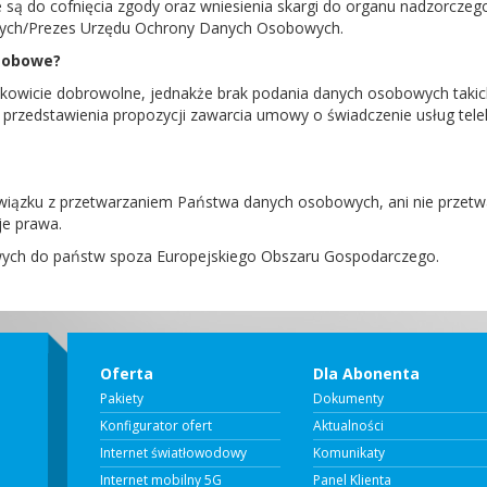
 są do cofnięcia zgody oraz wniesienia skargi do organu nadzorczeg
ych/Prezes Urzędu Ochrony Danych Osobowych.
sobowe?
kowicie dobrowolne, jednakże brak podania danych osobowych takich
u przedstawienia propozycji zawarcia umowy o świadczenie usług tel
związku z przetwarzaniem Państwa danych osobowych, ani nie prze
je prawa.
ych do państw spoza Europejskiego Obszaru Gospodarczego.
Oferta
Dla Abonenta
Pakiety
Dokumenty
Konfigurator ofert
Aktualności
Internet światłowodowy
Komunikaty
Internet mobilny 5G
Panel Klienta