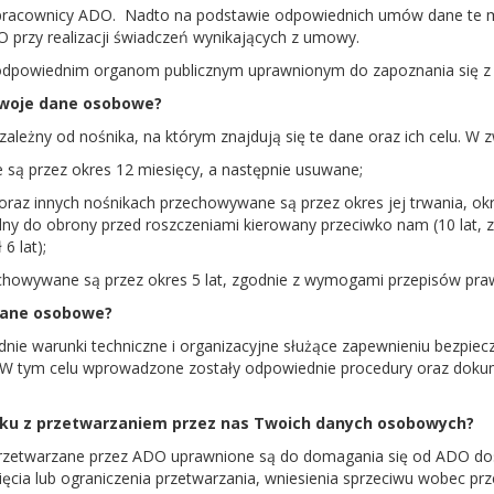
pracownicy ADO.
Nadto na podstawie odpowiednich umów dane te 
przy realizacji świadczeń wynikających z umowy.
powiednim organom publicznym uprawnionym do zapoznania się z 
Twoje dane osobowe?
ależny od nośnika, na którym znajdują się te dane oraz ich celu. W z
są przez okres 12 miesięcy, a następnie usuwane;
oraz innych nośnikach przechowywane są przez okres jej trwania, ok
ędny do obrony przed roszczeniami kierowany przeciwko nam (10 lat,
6 lat);
chowywane są przez okres 5 lat, zgodnie z wymogami przepisów pra
dane osobowe?
nie warunki techniczne i organizacyjne służące zapewnieniu bezpie
W tym celu wprowadzone zostały odpowiednie procedury oraz dokum
zku z przetwarzaniem przez nas Twoich danych osobowych?
rzetwarzane przez ADO uprawnione są do domagania się od ADO do
ęcia lub ograniczenia przetwarzania, wniesienia sprzeciwu wobec prz