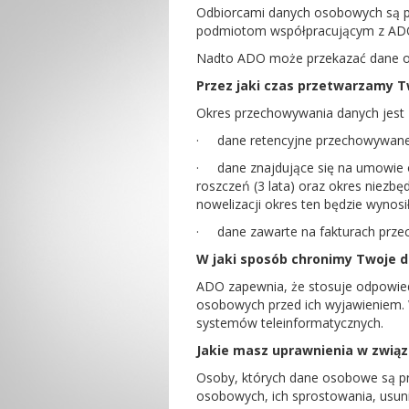
Odbiorcami danych osobowych są 
podmiotom współpracującym z ADO 
Nadto ADO może przekazać dane od
Przez jaki czas przetwarzamy 
Okres przechowywania danych jest z
·
dane retencyjne przechowywane 
·
dane znajdujące się na umowie 
roszczeń (3 lata) oraz okres niezb
nowelizacji okres ten będzie wynosił 
·
dane zawarte na fakturach prze
W jaki sposób chronimy Twoje 
ADO zapewnia, że stosuje odpowied
osobowych przed ich wyjawieniem. 
systemów teleinformatycznych.
Jakie masz uprawnienia w zwią
Osoby, których dane osobowe są p
osobowych, ich sprostowania, usuni