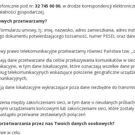
fonicznie pod nr:
32 745 00 00
, w drodze korespondencji elektroniczn
łalności gospodarczej.
bowych przetwarzamy?
mularzu umowy, tj.: imię, nazwisko, adres zamieszkania, adres insta
go dokumentu potwierdzającego tożsamość, numer PESEL oraz dane 
y prawo telekomunikacyjne przetwarzamy również Państwa tzw. ,,dan
zają dane przetwarzane dla celów przekazywania komunikatów w siec
nikacyjne, w tym dane lokalizacyjne, które oznaczają wszelkie dane p
sług telekomunikacyjnych wskazujące położenie geograficzne urząd
munikacyjnych;
zają dane lokalizacyjne wykraczające poza dane niezbędne do transmi
zenia między zakończeniami sieci, w tym dane o nieudanych próbach
ymi urządzeniami końcowymi lub zakończeniami sieci, które zostały 
astąpiło przerwanie zestawianych połączeń
a przetwarzania przez nas Twoich danych osobowych?
we w celu: