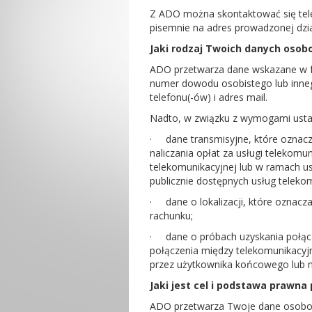
Z ADO można skontaktować się tele
pisemnie na adres prowadzonej dzia
Jaki rodzaj Twoich danych oso
ADO przetwarza dane wskazane w for
numer dowodu osobistego lub inne
telefonu(-ów) i adres mail.
Nadto, w związku z wymogami ustaw
·
dane transmisyjne, które oznac
naliczania opłat za usługi telekomu
telekomunikacyjnej lub w ramach u
publicznie dostępnych usług teleko
·
dane o lokalizacji, które oznac
rachunku;
·
dane o próbach uzyskania połąc
połączenia między telekomunikacyjn
przez użytkownika końcowego lub n
Jaki jest cel i podstawa prawn
ADO przetwarza Twoje dane osobo