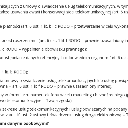
wynikających z umowy o świadczenie usług telekomunikacyjnych, w ty
 także usuwania awarii i konserwacji sieci telekomunikacyjnej (art. 6 u
e płatności (art. 6 ust. 1 lit. b i c RODO – przetwarzanie w celu wyk
przed roszczeniami (art. 6 ust. 1 lit f RODO – prawnie uzasadniony in
 lit. c RODO – wypełnienie obowiązku prawnego);
ostępnianie danych retencyjnych odpowiednim organom (art. 6 ust. 1 
. 1 lit. b RODO);
cia umowy o świadczenie usług telekomunikacyjnych lub usług powią
a – art. 6 ust. 1 lit f RODO – prawnie uzasadniony interes);
ny w formularzu numer telefonu w celu marketingu bezpośredniego (po
awo telekomunikacyjne – Twoja zgoda);
 w zakresie usług telekomunikacyjnych i usług powiązanych na podan
w. z art. 10 ust. 2 ustawy i
świadczeniu usług drogą elektroniczną – 
oimi danymi osobowymi?