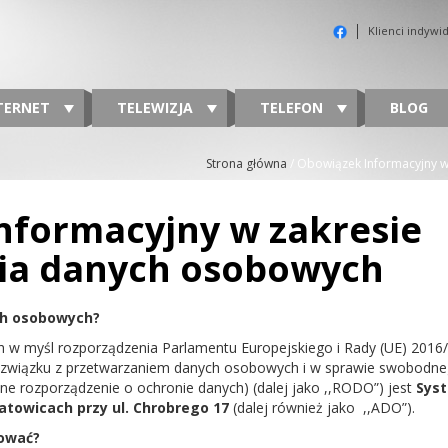
Klienci indywi
TERNET
TELEWIZJA
TELEFON
BLOG
Strona główna
/
Obowiązek Informacyjny w
nformacyjny w zakresie
ia danych osobowych
ch osobowych?
w myśl rozporządzenia Parlamentu Europejskiego i Rady (UE) 2016/67
 związku z przetwarzaniem danych osobowych i w sprawie swobodne
ne rozporządzenie o ochronie danych) (dalej jako ,,RODO”) jest
Syst
 Katowicach przy ul. Chrobrego 17
(dalej również jako
,,ADO”).
tować?