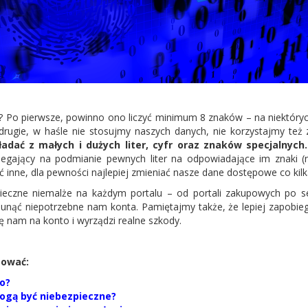
? Po pierwsze, powinno ono liczyć minimum 8 znaków – na niektóryc
rugie, w haśle nie stosujmy naszych danych, nie korzystajmy też z
ładać z małych i dużych liter, cyfr oraz znaków specjalnych.
gający na podmianie pewnych liter na odpowiadające im znaki (np
 inne, dla pewności najlepiej zmieniać nasze dane dostępowe co kilk
nieczne niemalże na każdym portalu – od portali zakupowych po se
ąć niepotrzebne nam konta. Pamiętajmy także, że lepiej zapobiega
ę nam na konto i wyrządzi realne szkody.
sować:
o?
mogą być niebezpieczne?