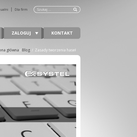
dualni
Dla firm
ZALOGUJ
KONTAKT
ona główna
/
Blog
/
Zasady tworzenia haseł