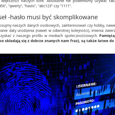
większości naszych kont. Absolutnie nie powinniśmy używać takż
56”, “qwerty”, “hasło”, “abc123” czy “1111”.
seł -hasło musi być skomplikowane
tosujmy naszych danych osobowych, zainteresowań czy hobby, nawet
anie daty urodzenia (nawet w odwrotnej kolejności), imienia zwier
uzyskać z naszego profilu w mediach społecznościowych.
Pamięta
o składają się z dobrze znanych nam fraz), są także łatwe do