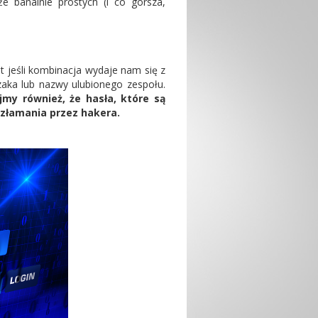
e banalnie prostych (i co gorsza,
 jeśli kombinacja wydaje nam się z
zaka lub nazwy ulubionego zespołu.
jmy również, że hasła, które są
 złamania przez hakera.