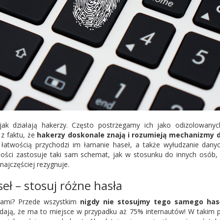
ak działają hakerzy. Często postrzegamy ich jako odizolowany
z faktu, że
hakerzy doskonale znają i rozumieją mechanizmy d
łatwością przychodzi im łamanie haseł, a także wyłudzanie danyc
ności zastosuje taki sam schemat, jak w stosunku do innych osób, a
najczęściej rezygnuje.
eł – stosuj różne hasła
kami? Przede wszystkim
nigdy nie stosujmy tego samego has
ają, że ma to miejsce w przypadku aż 75% internautów! W takim p