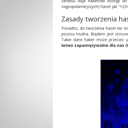
serwisu daje hakerowi dostęp do 
najpopularniejszych) haseł jak “1234
Zasady tworzenia ha
Ponadto, do tworzenia haseł nie s
pozoru trudna. Błędem jest stosow
Takie dane haker może przecież 
łatwo zapamiętywalne dla nas (b