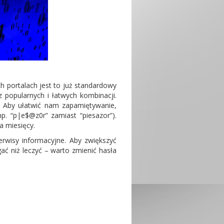
h portalach jest to już standardowy
 popularnych i łatwych kombinacji.
Aby ułatwić nam zapamiętywanie,
. “p|e$@z0r” zamiast “piesazor”).
a miesięcy.
rwisy informacyjne. Aby zwiększyć
ć niż leczyć – warto zmienić hasła