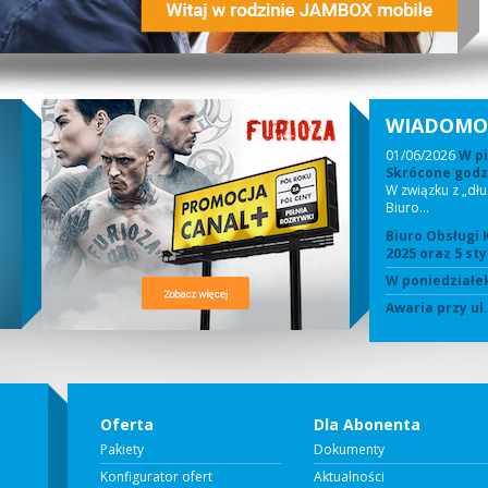
WIADOMO
01/06/2026
W pi
Skrócone godzi
W związku z „dł
Biuro…
Biuro Obsługi 
2025 oraz 5 sty
W poniedziałek
Awaria przy ul
Oferta
Dla Abonenta
Pakiety
Dokumenty
Konfigurator ofert
Aktualności