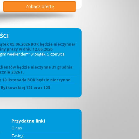
Zobacz ofertę
Zobacz ofertę
Zobacz ofertę
Zobacz ofertę
Zobacz ofertę
Zobacz ofertę
ŚCI
ątek 05.06.2026 BOK będzie nieczynne/
ny pracy w dniu 12.06.2026
ugim weekendem” w piątek, 5 czerwca
Klientów będzie nieczynne 31 grudnia
cznia 2026 r.
 10 listopada BOK będzie nieczynne
. Bytkowskiej 121 oraz 123
Przydatne linki
O nas
Zasięg