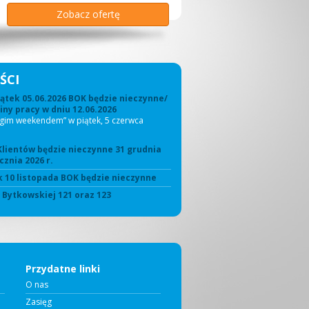
Zobacz ofertę
Zobacz ofertę
Zobacz ofertę
Zobacz ofertę
Zobacz ofertę
Zobacz ofertę
ŚCI
ątek 05.06.2026 BOK będzie nieczynne/
ny pracy w dniu 12.06.2026
ugim weekendem” w piątek, 5 czerwca
Klientów będzie nieczynne 31 grudnia
cznia 2026 r.
 10 listopada BOK będzie nieczynne
. Bytkowskiej 121 oraz 123
Przydatne linki
O nas
Zasięg