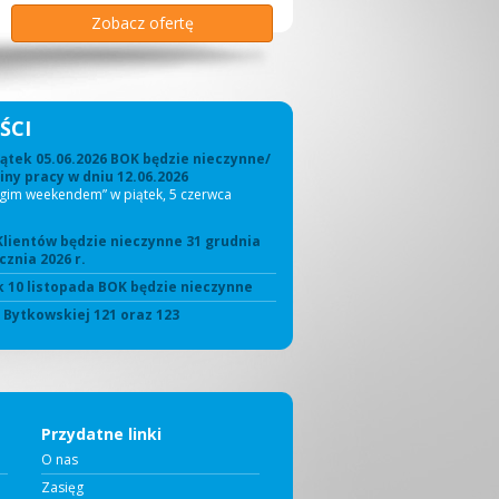
Zobacz ofertę
Zobacz ofertę
Zobacz ofertę
Zobacz ofertę
Zobacz ofertę
Zobacz ofertę
ŚCI
ątek 05.06.2026 BOK będzie nieczynne/
ny pracy w dniu 12.06.2026
ugim weekendem” w piątek, 5 czerwca
Klientów będzie nieczynne 31 grudnia
cznia 2026 r.
 10 listopada BOK będzie nieczynne
. Bytkowskiej 121 oraz 123
Przydatne linki
O nas
Zasięg