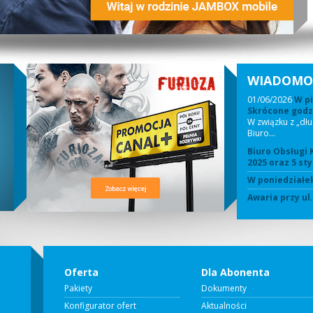
WIADOMO
01/06/2026
W pi
Skrócone godzi
W związku z „dł
Biuro…
Biuro Obsługi 
2025 oraz 5 sty
W poniedziałek
Awaria przy ul
Oferta
Dla Abonenta
Pakiety
Dokumenty
Konfigurator ofert
Aktualności