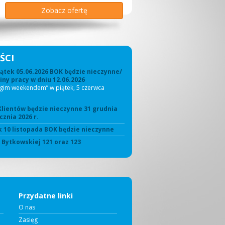
Zobacz ofertę
Zobacz ofertę
Zobacz ofertę
Zobacz ofertę
Zobacz ofertę
Zobacz ofertę
ŚCI
ątek 05.06.2026 BOK będzie nieczynne/
ny pracy w dniu 12.06.2026
ugim weekendem” w piątek, 5 czerwca
Klientów będzie nieczynne 31 grudnia
cznia 2026 r.
 10 listopada BOK będzie nieczynne
. Bytkowskiej 121 oraz 123
Przydatne linki
O nas
Zasięg