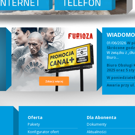
WIADOMO
01/06/2026
W pi
Skrócone godzi
W związku z „dł
Biuro…
Biuro Obsługi 
2025 oraz 5 sty
W poniedziałek
Awaria przy ul
Oferta
Dla Abonenta
Pakiety
Dokumenty
Konfigurator ofert
Aktualności