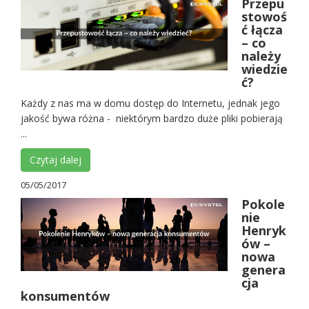
Przepu
stowoś
ć łącza
– co
należy
wiedzie
ć?
Każdy z nas ma w domu dostęp do Internetu, jednak jego
jakość bywa różna - niektórym bardzo duże pliki pobierają
...
Czytaj dalej
05/05/2017
Pokole
nie
Henryk
ów –
nowa
genera
cja
konsumentów