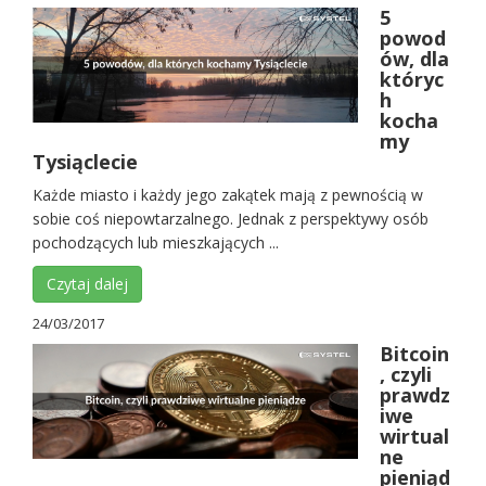
5
powod
ów, dla
któryc
h
kocha
my
Tysiąclecie
Każde miasto i każdy jego zakątek mają z pewnością w
sobie coś niepowtarzalnego. Jednak z perspektywy osób
pochodzących lub mieszkających ...
Czytaj dalej
24/03/2017
Bitcoin
, czyli
prawdz
iwe
wirtual
ne
pieniąd