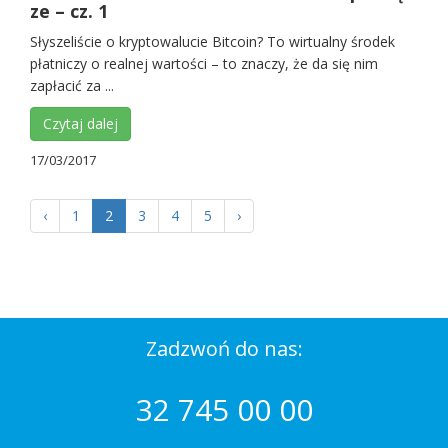
ze – cz. 1
Słyszeliście o kryptowalucie Bitcoin? To wirtualny środek
płatniczy o realnej wartości – to znaczy, że da się nim
zapłacić za ...
Czytaj dalej
17/03/2017
‹
1
2
3
4
5
›
Zadzwoń do nas:
32 745 00 00