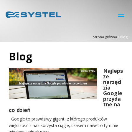
Toggl
navig
Strona główna
/
Blog
Blog
Najleps
ze
narzęd
zia
Google
przyda
tne na
co dzień
Google to prawdziwy gigant, z którego produktów
większość z nas korzysta ciągle, czasem nawet o tym nie
wiedząc. Jednak poza ...