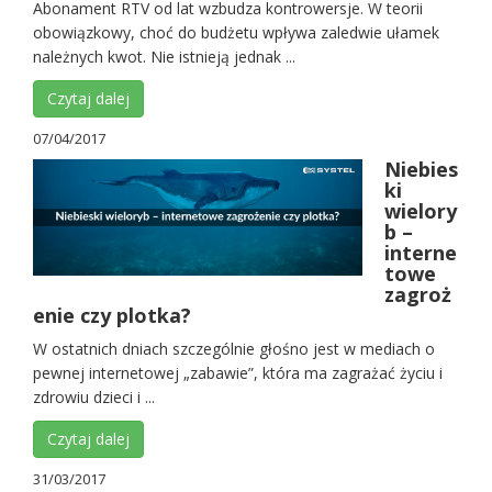
Abonament RTV od lat wzbudza kontrowersje. W teorii
obowiązkowy, choć do budżetu wpływa zaledwie ułamek
należnych kwot. Nie istnieją jednak ...
Czytaj dalej
07/04/2017
Niebies
ki
wielory
b –
interne
towe
zagroż
enie czy plotka?
W ostatnich dniach szczególnie głośno jest w mediach o
pewnej internetowej „zabawie”, która ma zagrażać życiu i
zdrowiu dzieci i ...
Czytaj dalej
31/03/2017