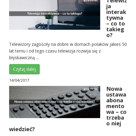
Telewiz
ja
interak
tywna
– co to
takieg
o?
Telewizory zagościły na dobre w domach polaków jakieś 50
lat temu i od tego czasu telewizja rozwija się z
błyskawiczną ...
Czytaj dalej
14/04/2017
Nowa
ustawa
abona
mento
wa – co
trzeba
o niej
wiedzieć?